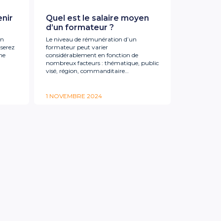
nir
Quel est le salaire moyen
d’un formateur ?
un
Le niveau de rémunération d’un
serez
formateur peut varier
me
considérablement en fonction de
nombreux facteurs : thématique, public
visé, région, commanditaire…
1 NOVEMBRE 2024