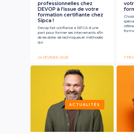
professionnelles chez
vot
DEVOP à l’issue de votre
for
formation certifiante chez
Choisi
Sipca !
spéci
référe
Devop fait confiance à SIPCA d’une
forma
part pour former ses intervenants afin
de les doter de techniques et méthodes
qui
24 FÉVRIER 2025
7 FÉV
ACTUALITÉS