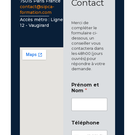
Contact
75015 Paris France
contact@sipca-
formation.com
T
Accès métro : Ligne
é
Merci de
12 - Vaugirard
l
compléter le
formulaire ci-
é
dessous, un
p
conseiller vous
h
contactera dans
o
les 48h00 (jours
n
ouvrés) pour
e
répondre à votre
E
demande.
-
m
Prénom et
a
Nom
*
i
l
Téléphone