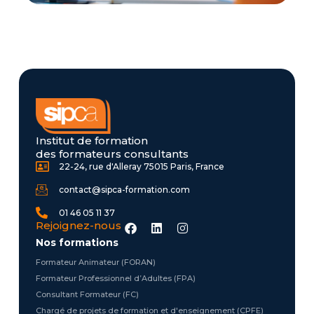
Institut de formation
des formateurs consultants
22-24, rue d'Alleray 75015 Paris, France
contact@sipca-formation.com
01 46 05 11 37
F
L
I
Rejoignez-nous
a
i
n
Nos formations
c
n
s
e
k
t
Formateur Animateur (FORAN)
b
e
a
Formateur Professionnel d’Adultes (FPA)
o
d
g
o
i
r
Consultant Formateur (FC)
k
n
a
Chargé de projets de formation et d'enseignement (CPFE)