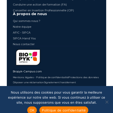
m
Conduire une action de formation (FA)
Conseiller en Insertion Professionnelle (CIP)
À propos de nous
Qui sommes nous ?
Notre équipe
AFIC - SIPCA
SIPCA Hand You
Nous contacter
Biopyk-Campus.com
Mentions légales - Politique de confidentialité
Protections des données
Déposer une réclamation
Signalement harcèlement
Conditions générales de vente
Nous utilisons des cookies pour vous garantir la meilleure
SIPCA © 2026 - Tous droits réservés
expérience sur notre site web. Si vous continuez à utiliser ce
site, nous supposerons que vous en êtes satisfait.
OK
Politique de confidentialité