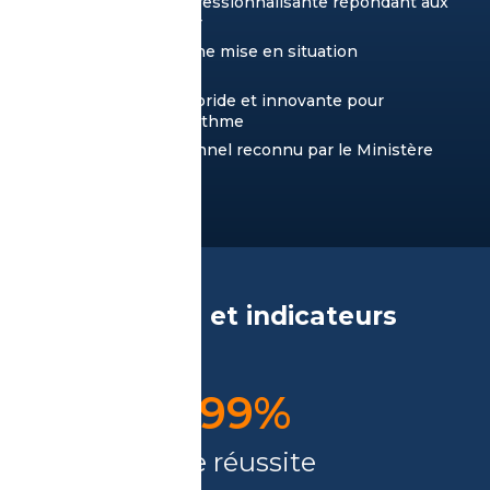
Une formation professionnalisante répondant aux
besoins du secteur
Des stages pour une mise en situation
professionnelle
Une pédagogie hybride et innovante pour
apprendre à son rythme
Un Titre Professionnel reconnu par le Ministère
du Travail
Nos résultats et indicateurs
qualité
100
%
de réussite