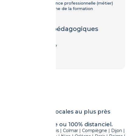
d'’une expérience professionnelle (métier)
dans le domaine de la formation
dispensée.
Modalités pédagogiques
Présentiel
Classe virtuelle
E-learning
16 implantations locales au plus près
de chez vous,
En format hybride ou 100% distanciel.
Amiens | Avignon | Calais | Colmar | Compiègne | Dijon |