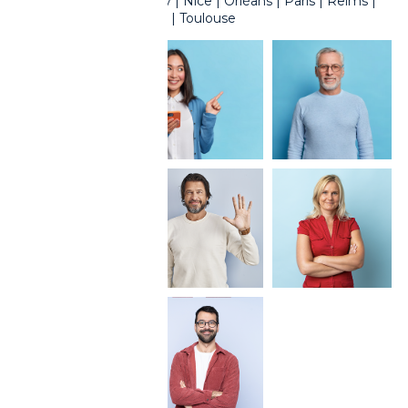
Limoges | Metz | Nancy | Nice | Orléans | Paris | Reims |
Roubaix | Saint-Quentin | Toulouse