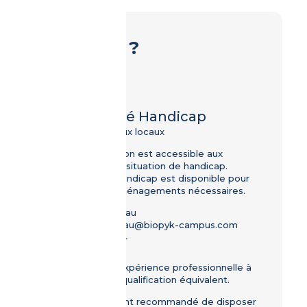
Pour qui ?
Public
Tout public
Accessibilité Handicap
Accès PMR aux locaux
Cette formation est accessible aux
personnes en situation de handicap.
Un référent handicap est disponible pour
étudier les aménagements nécessaires.
Nathalie Moreau
nathalie.moreau@biopyk-campus.com
06.48.73.07.94
Prérequis
Niveau 4 ou expérience professionnelle à
un niveau de qualification équivalent.
Il est fortement recommandé de disposer