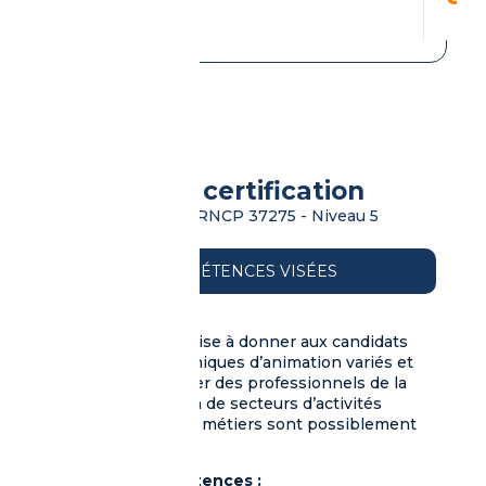
Objectifs et certification
Titre Professionnel RNCP 37275 - Niveau 5
COMPÉTENCES VISÉES
Cette formation vise à donner aux candidats
les outils et techniques d’animation variés et
permet de qualifier des professionnels de la
formation, au sein de secteurs d’activités
divers et dont les métiers sont possiblement
en tension.
Blocs de compétences :