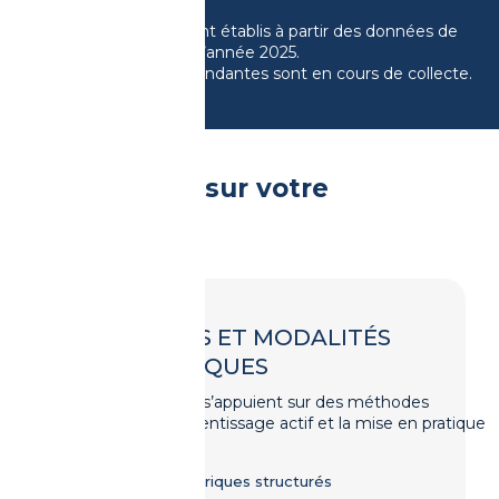
Les taux indiqués sont établis à partir des données de
l’année 2025.
*Les données correspondantes sont en cours de collecte.
Tout savoir sur votre
formation
MÉTHODES ET MODALITÉS
PÉDAGOGIQUES
Nos formations s’appuient sur des méthodes
favorisant l’apprentissage actif et la mise en pratique
:
Apports théoriques structurés