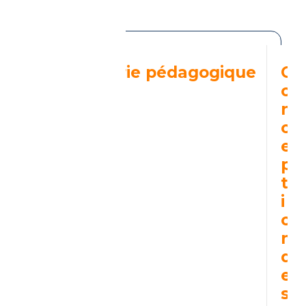
Programme
Ingénierie pédagogique
C
o
n
c
e
p
t
i
o
n
d
e
s