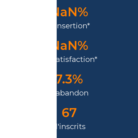
NaN
%
d'insertion*
NaN
%
de satisfaction*
7.3
%
d'abandon
68
d'inscrits