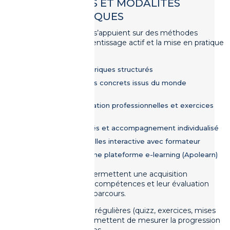
MÉTHODES ET MODALITÉS
PÉDAGOGIQUES
Nos formations s’appuient sur des méthodes
favorisant l’apprentissage actif et la mise en pratique
:
Apports théoriques structurés
Études de cas concrets issus du monde
professionnel
Mises en situation professionnelles et exercices
pratiques
Travaux dirigés et accompagnement individualisé
Classes virtuelles interactive avec formateur
Utilisation d'une plateforme e-learning (Apolearn)
Ces modalités permettent une acquisition
progressive des compétences et leur évaluation
tout au long du parcours.
Des évaluations régulières (quizz, exercices, mises
en situation) permettent de mesurer la progression