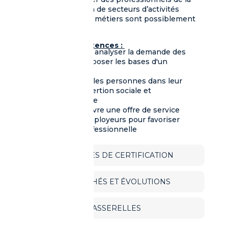
formation, au sein de secteurs d’activités
divers et dont les métiers sont possiblement
en tension.
Blocs de compétences :
Accueillir pour analyser la demande des
personnes et poser les bases d'un
diagnostic
Accompagner les personnes dans leur
parcours d'insertion sociale et
professionnelle
Mettre en oeuvre une offre de service
auprès des employeurs pour favoriser
l'insertion professionnelle
MODALITÉS DE CERTIFICATION
DÉBOUCHÉS ET ÉVOLUTIONS
PASSERELLES