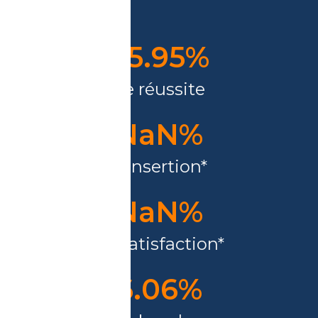
qualité
95.95
%
de réussite
NaN
%
d'insertion*
NaN
%
de satisfaction*
6.06
%