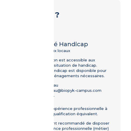
Pour qui ?
Public
Tout public
Accessibilité Handicap
Accès PMR aux locaux
Cette formation est accessible aux
personnes en situation de handicap.
Un référent handicap est disponible pour
étudier les aménagements nécessaires.
Nathalie Moreau
nathalie.moreau@biopyk-campus.com
06.48.73.07.94
Prérequis
Niveau 4 ou expérience professionnelle à
un niveau de qualification équivalent.
Il est fortement recommandé de disposer
d'’une expérience professionnelle (métier)