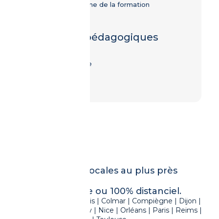
dans le domaine de la formation
dispensée.
Modalités pédagogiques
Présentiel
Classe virtuelle
E-learning
16 implantations locales au plus près
de chez vous,
En format hybride ou 100% distanciel.
Amiens | Avignon | Calais | Colmar | Compiègne | Dijon |
Limoges | Metz | Nancy | Nice | Orléans | Paris | Reims |