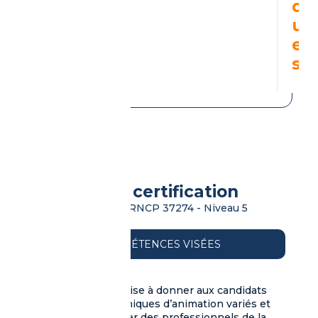
q
u
e
s
Objectifs et certification
Titre Professionnel RNCP 37274 - Niveau 5
COMPÉTENCES VISÉES
Cette formation vise à donner aux candidats
les outils et techniques d’animation variés et
permet de qualifier des professionnels de la