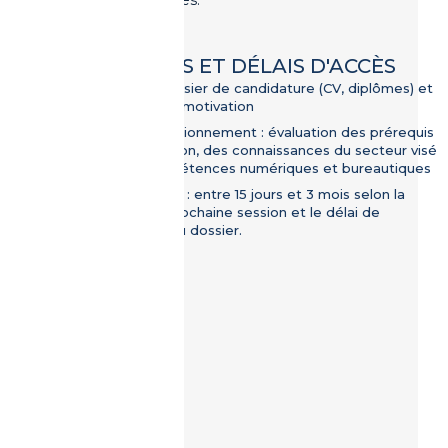
des compétences.
MODALITÉS ET DÉLAIS D'ACCÈS
Étude du dossier de candidature (CV, diplômes) et
entretien de motivation
Test de positionnement : évaluation des prérequis
de la formation, des connaissances du secteur visé
et des compétences numériques et bureautiques
Délai d’accès : entre 15 jours et 3 mois selon la
date de la prochaine session et le délai de
traitement du dossier.