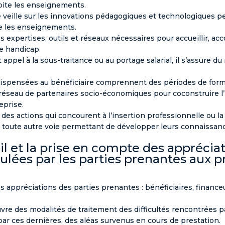
loite les enseignements.
ne veille sur les innovations pédagogiques et technologiques 
te les enseignements.
es expertises, outils et réseaux nécessaires pour accueillir, 
de handicap.
t appel à la sous-traitance ou au portage salarial, il s’assure d
ispensées au bénéficiaire comprennent des périodes de formati
 réseau de partenaires socio-économiques pour coconstruire l’
eprise.
des actions qui concourent à l’insertion professionnelle ou la 
r toute autre voie permettant de développer leurs connaissan
eil et la prise en compte des apprécia
lées par les parties prenantes aux p
les appréciations des parties prenantes : bénéficiaires, finan
re des modalités de traitement des difficultés rencontrées pa
ar ces dernières, des aléas survenus en cours de prestation.