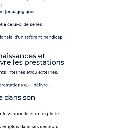
).
nes (pédagogiques,
à celui-ci de se les
tionale, d’un référent handicap
naissances et
re les prestations
nts internes et/ou externes,
estations qu’il délivre.
re dans son
rofessionnelle et en exploite
es emplois dans ses secteurs