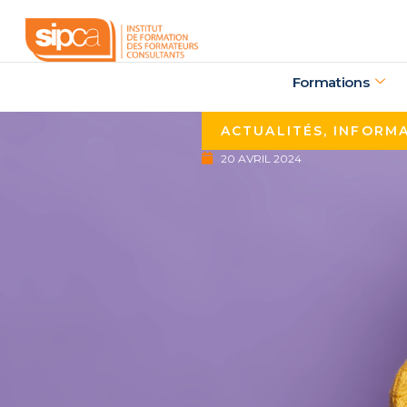
Aller
au
contenu
Formations
ACTUALITÉS
,
INFORM
20 AVRIL 2024